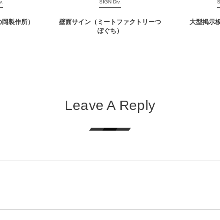
v.
SIGN Div.
S
の岡製作所）
壁面サイン（ミートファクトリーつ
大型掲示
ぼぐち）
Leave A Reply