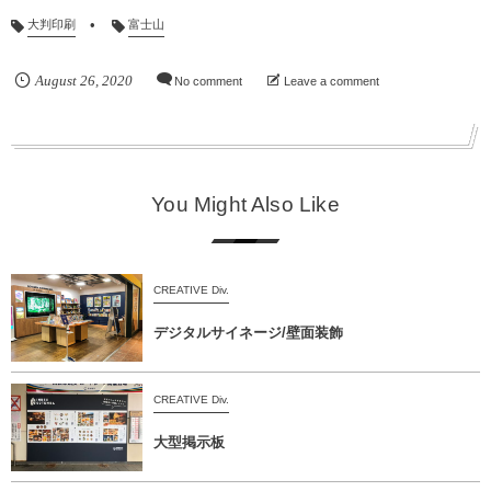
大判印刷
富士山
August
26
,
2020
No comment
Leave a comment
You Might Also Like
CREATIVE Div.
デジタルサイネージ/壁面装飾
CREATIVE Div.
大型掲示板