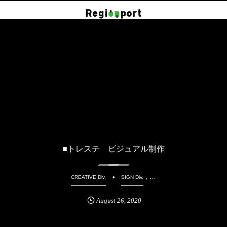
■トレステ ビジュアル制作
, …
CREATIVE Div.
SIGN Div.
August
26
,
2020